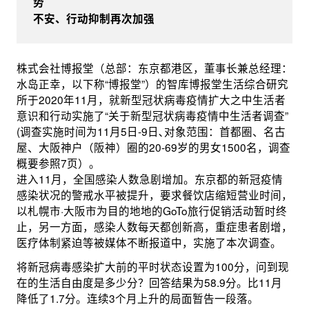
势
不安、行动抑制再次加强
株式会社博报堂（总部：东京都港区，董事长兼总经理：
水岛正幸，以下称“博报堂”）的智库博报堂生活综合研究
所于2020年11月，就新型冠状病毒疫情扩大之中生活者
意识和行动实施了“关于新型冠状病毒疫情中生活者调查”
(调查实施时间为11月5日-9日､对象范围：首都圈、名古
屋、大阪神户（阪神）圈的20-69岁的男女1500名，调查
概要参照7页）。
进入11月，全国感染人数急剧增加。东京都的新冠疫情
感染状况的警戒水平被提升，要求餐饮店缩短营业时间，
以札幌市·大阪市为目的地地的GoTo旅行促销活动暂时终
止，另一方面，感染人数每天都创新高，重症患者剧增，
医疗体制紧迫等被媒体不断报道中，实施了本次调查。
将新冠病毒感染扩大前的平时状态设置为100分，问到现
在的生活自由度是多少分？回答结果为58.9分。比11月
降低了1.7分。连续3个月上升的局面暂告一段落。