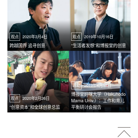
观点
2020年3月4日
观点
2019年10月16日
跨越国界 追寻创意
“生活者发想”和博报堂的创意
活动
2019年4月18日
博报堂妈咪大学（Hakuhodo
观点
2020年2月26日
Mama Univ.）：工作和育儿
“创意资本”和全球创意总监
平衡研讨会报告