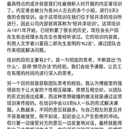
最具特点的或许就是我们在雇佣新人时开展的内定者培训
了。内定者会被分为各30人左右的多个小组，进行3天2
夜的合宿培训。由于这项培训在我们位于轻井泽的培训所
进行，因此公司内部就将其称为“轻井泽培训”。这项培训
从1971年开始，已经积累了很长的历史，现任会长户田
先生和总经理水岛先生也曾经听讲过。它的培训内容是，
利用人文学者川喜田二郎先生发明的“KJ法”，通过团队合
作来彻底解决问题。
培训的目的主要有2个。其一为彻底的思考，不断提出“为
什么”，获得“想尽办法”的经验。我们会给予课题，让员工
在有限的时间内进行深入的思考。
另一个目的就是获取团队思考的经验。我认为博报堂的强
项就在于让大家的个性相互碰撞、思想互相交织，以团队
的形式创造出成果，而这种思想碰撞的做法就是通过这项
培训来传授的。在培训中会以5到6人一队的形式解决课
题。人数越多，不同的意见就越多。与自己相左的意见并
不容易被接受，倒不如说，起初会让人产生拒绝的冲动。
但只要一边接受对方的意见一边反复地对话，最终就能得