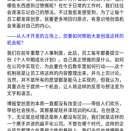
哪些东西感到过愤慨呢？在忙于日常的工作时，我们往往
会逐渐忘记自己的想法。不过我愈发感受到，为了让每个
员工都发挥创意，就要更多地回归原点，有意识地创造机
会来面对自己的内心。
——从人才开发的立场上，您要如何帮助大家创造这样的
机会呢？
我们在前年重整了人事制度，此后，员工每年都要提交一
份《个人中期成长计划》。自己真正想做的是什么、如何
在公司中实现它、为此要在今后数年里如何行动——这个
机制就是让员工将这样的内容整理出来，并与上司讨论。
当然，并不是所有的愿望都是能马上实现的，但我认为，
其重点在于提供一个机会，让人将这样的反思与想法变为
文字和语言。
博报堂创意的本质一直都没有改变过——带给人们欢乐，
带给社会快乐。其根基是轻井泽培训的KJ法。在创意之
下，无论是总经理还是新人都没有区别，我们就是这样的
一个携手并进的扁平化公司。不管在哪个时代，这样的企
业风气都建立在重视个性的基础上。我们今后也将拥抱多