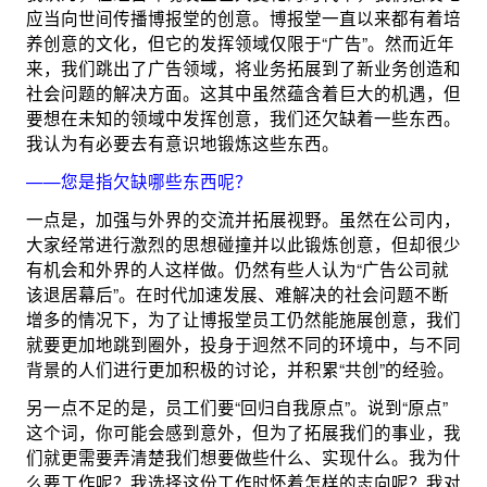
应当向世间传播博报堂的创意。博报堂一直以来都有着培
养创意的文化，但它的发挥领域仅限于“广告”。然而近年
来，我们跳出了广告领域，将业务拓展到了新业务创造和
社会问题的解决方面。这其中虽然蕴含着巨大的机遇，但
要想在未知的领域中发挥创意，我们还欠缺着一些东西。
我认为有必要去有意识地锻炼这些东西。
——您是指欠缺哪些东西呢？
一点是，加强与外界的交流并拓展视野。虽然在公司内，
大家经常进行激烈的思想碰撞并以此锻炼创意，但却很少
有机会和外界的人这样做。仍然有些人认为“广告公司就
该退居幕后”。在时代加速发展、难解决的社会问题不断
增多的情况下，为了让博报堂员工仍然能施展创意，我们
就要更加地跳到圈外，投身于迥然不同的环境中，与不同
背景的人们进行更加积极的讨论，并积累“共创”的经验。
另一点不足的是，员工们要“回归自我原点”。说到“原点”
这个词，你可能会感到意外，但为了拓展我们的事业，我
们就更需要弄清楚我们想要做些什么、实现什么。我为什
么要工作呢？我选择这份工作时怀着怎样的志向呢？我对