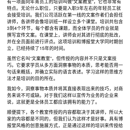
有一项面向年青员工的培训叫做“文案教室”，它也非常有
特点。无论什么职位，只要是入职3年左右的年轻员工就
会接受培训。我们公司活跃在第一线的文案作者们会担任
讲师，各讲师会像培训班一样设立多个课堂。培训共包含
3到4个环节，每个都含有课题，而全体学员的作业就是
撰写宣传文案。在课堂上，讲师会对其进行彻底的批改，
并在全员面前进行评点。这项培训和博报堂大学同时期创
立，已经持续了15年的时间。
虽然它名叫“文案教室”，但传授的内容并不只是文案技
巧。它要求学员从多方面洞察事物的本质，思考能否用一
句话来概括，并确立实际的语言表述。学习这样的思维方
法才是培训的目的所在。
我如今，洞察事物本质并将其直接表现出来的技巧，对商
务来说不可或缺。对于我们这样以宣传为业务的企业来
说，这就更是全体员工都应该拥有的能力了。
顺便提下，各个教室传授的内容都取决于其讲师，所以大
家的内容都是不同的，但我们认为这样才是好事。具有博
报堂风格的创意施展方式，正是通过这样的培训来传授给