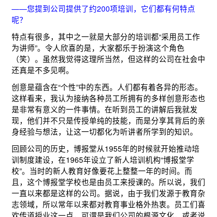
——您提到公司提供了约200项培训，它们都有何特点
呢？
特点有很多，其中之一就是大部分的培训都“采用员工作
为讲师”。令人欣喜的是，大家都乐于扮演这个角色
（笑）。虽然我觉得这理所当然，但这样的公司在社会中
还真是不多见啊。
创意是蕴含在“个性”中的东西。人们都有着各异的形态。
这样看来，我认为接纳各种员工所拥有的多样创意形态也
是非常有意义的一件事情。在听到员工的讲解后我就发
现，他们并不只是传授单纯的技能，而是分享其背后的亲
身经验与想法，让这一切都化为听讲者所学到的知识。
回顾公司的历史，博报堂从1955年的时候就开始推动培
训制度建设，在1965年设立了新人培训机构“博报堂学
校”。当时的新人教育好像要花上整整一年的时间。而
且，这个博报堂学校也是由员工来授课的。所以说，我们
一直以来都是这样的公司。据说，由于我们发源于教育杂
志领域，所以常年以来都对教育事业格外热衷。员工们喜
欢传道授业这一点，可谓是我们公司的根源文化，或者说