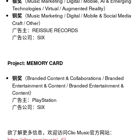
（Music Marketing / Digital / Mobile, AI & Emerging
银奖
Technologies / Virtual / Augmented Reality）
（Music Marketing / Digital / Mobile & Social Media
铜奖
Craft / Other）
广告主：REISSUE RECORDS
广告公司：SIX
Project: MEMORY CARD
（Branded Content & Collaborations / Branded
铜奖
Entertainment & Content / Branded Entertainment &
Content）
广告主：PlayStation
广告公司：SIX
欲了解更多信息，欢迎访问Clio Music官方网站：
https://clios.com/music/