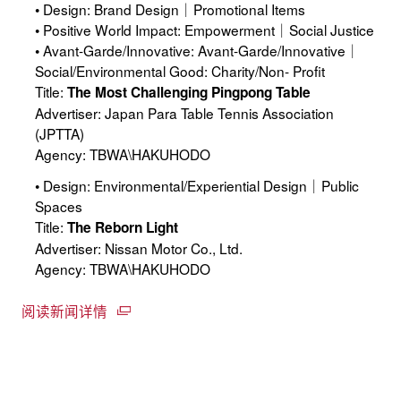
• Design: Brand Design｜Promotional Items
• Positive World Impact: Empowerment｜Social Justice
• Avant-Garde/Innovative: Avant-Garde/Innovative｜
Social/Environmental Good: Charity/Non- Profit
Title:
The Most Challenging Pingpong Table
Advertiser: Japan Para Table Tennis Association
(JPTTA)
Agency: TBWA\HAKUHODO
• Design: Environmental/Experiential Design｜Public
Spaces
Title:
The Reborn Light
Advertiser: Nissan Motor Co., Ltd.
Agency: TBWA\HAKUHODO
阅读新闻详情