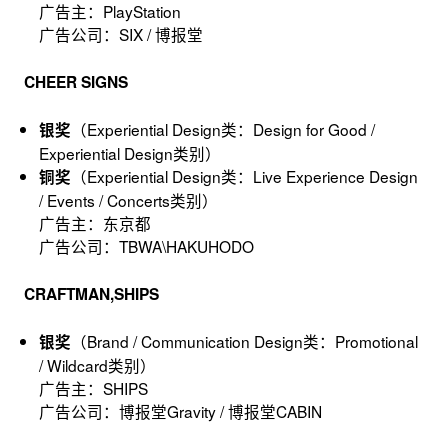
广告主：PlayStation
广告公司：SIX / 博报堂
CHEER SIGNS
（Experiential Design类：Design for Good /
银奖
Experiential Design类别）
（Experiential Design类：Live Experience Design
铜奖
/ Events / Concerts类别）
广告主：东京都
广告公司：TBWA\HAKUHODO
CRAFTMAN,SHIPS
（Brand / Communication Design类：Promotional
银奖
/ Wildcard类别）
广告主：SHIPS
广告公司：博报堂Gravity / 博报堂CABIN