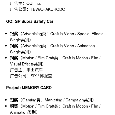
广告主：OUI Inc.
广告公司：TBWA\HAKUHODO
GO! GR Supra Safety Car
（Advertising类：Craft in Video / Special Effects –
银奖
Single类别）
（Advertising类：Craft in Video / Animation –
铜奖
Single类别）
（Motion / Film Craft类：Craft in Motion / Film /
铜奖
Visual Effects类别）
广告主：丰田汽车
广告公司：SIX / 博报堂
Project: MEMORY CARD
（Gaming类：Marketing / Campaign类别）
银奖
（Motion / Film Craft类：Craft in Motion / Film /
铜奖
Animation类别）