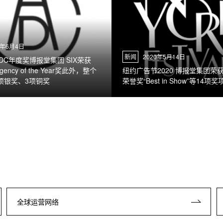
0年6月4日
新闻
2020年5月14日
DC年度奖博报堂集团 SIX荣获
 Agency of the Year奖此外，整个
纽约广告节2020 博报堂集团荣
项银奖、3项铜奖
荣誉奖“Best in Show”等14项奖
全球运营网络