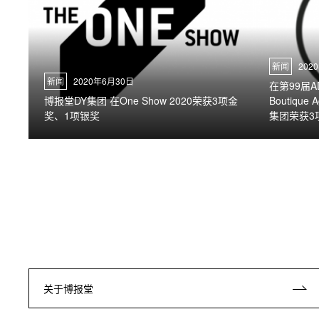
新闻
202
新闻
2020年6月30日
在第99届A
博报堂DY集团 在One Show 2020荣获3项金
Boutique
奖、1项银奖
集团荣获3
关于博报堂