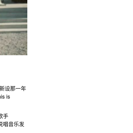
类新设那一年
 is
歌手
过说唱音乐发