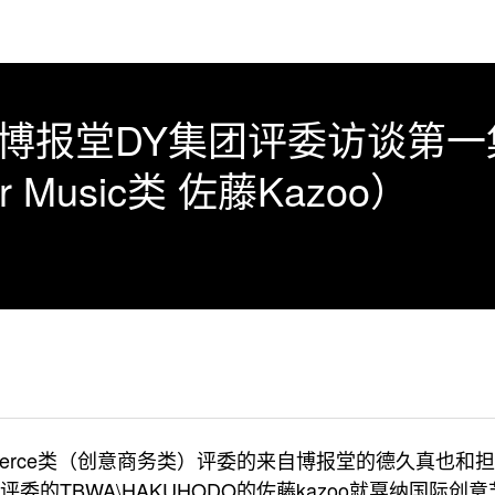
】博报堂DY集团评委访谈第一
 For Music类 佐藤Kazoo）
commerce类（创意商务类）评委的来自博报堂的德久真也和
（娱乐音乐类）评委的TBWA\HAKUHODO的佐藤kazoo就戛纳国际