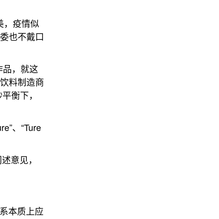
美，疫情似
评委也不戴口
作品，就这
型饮料制造商
妙平衡下，
”、“Ture
阐述意见，
关系本质上应