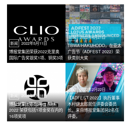
新闻
2022年4月21日
新闻
2022年5月11日
TBWA\HAKUHODO，在亚太
博报堂集团荣获2022克里奥
广告节（ADFEST 2022）荣
国际广告奖银奖1项、铜奖3项
获类别大奖
活动
2022年2月22日
新闻
2022年3月18日
【ADFEST 2022】执行董事
博报堂集团在Spikes Asia
木村健太郎就任评委会委员
2022 荣获包括1项金奖在内的
长。来自博报堂集团另2名任
16项奖项
评委。