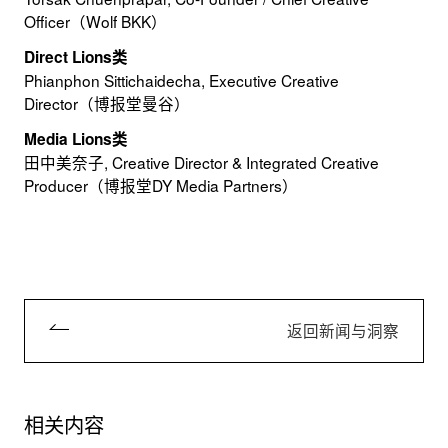
Officer（Wolf BKK）
Direct Lions类
Phianphon Sittichaidecha, Executive Creative
Director（博报堂曼谷）
Media Lions类
田中美奈子, Creative Director & Integrated Creative
Producer（博报堂DY Media Partners）
返回新闻与洞察
相关内容