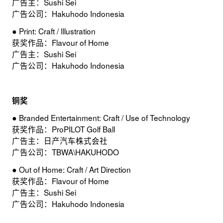
广告主：Sushi Sei
广告公司：Hakuhodo Indonesia
● Print: Craft / Illustration
获奖作品：Flavour of Home
广告主：Sushi Sei
广告公司：Hakuhodo Indonesia
铜奖
● Branded Entertainment: Craft / Use of Technology
获奖作品：ProPILOT Golf Ball
广告主：日产汽车株式会社
广告公司：TBWA\HAKUHODO
● Out of Home: Craft / Art Direction
获奖作品：Flavour of Home
广告主：Sushi Sei
广告公司：Hakuhodo Indonesia