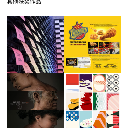
其他获奖作品
告？）
Kappa Create Co.,
Jakarta Globe
Ltd.
Scars of Misery（伤痛之痕）
Kappa Sushi – Modern Pop
Sushi Campaign