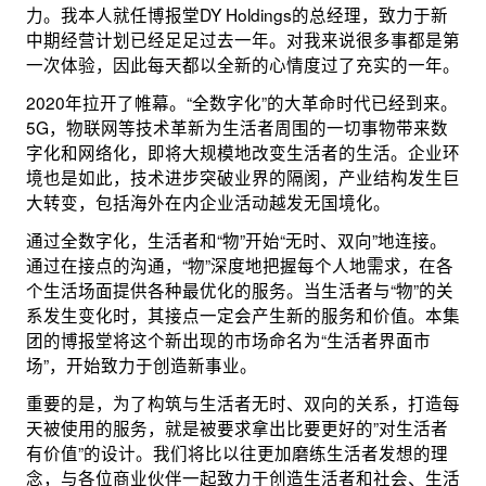
力。我本人就任博报堂DY Holdings的总经理，致力于新
中期经营计划已经足足过去一年。对我来说很多事都是第
一次体验，因此每天都以全新的心情度过了充实的一年。
2020年拉开了帷幕。“全数字化”的大革命时代已经到来。
5G，物联网等技术革新为生活者周围的一切事物带来数
字化和网络化，即将大规模地改变生活者的生活。企业环
境也是如此，技术进步突破业界的隔阂，产业结构发生巨
大转变，包括海外在内企业活动越发无国境化。
通过全数字化，生活者和“物”开始“无时、双向”地连接。
通过在接点的沟通，“物”深度地把握每个人地需求，在各
个生活场面提供各种最优化的服务。当生活者与“物”的关
系发生变化时，其接点一定会产生新的服务和价值。本集
团的博报堂将这个新出现的市场命名为“生活者界面市
场”，开始致力于创造新事业。
重要的是，为了构筑与生活者无时、双向的关系，打造每
天被使用的服务，就是被要求拿出比要更好的”对生活者
有价值”的设计。我们将比以往更加磨练生活者发想的理
念，与各位商业伙伴一起致力于创造生活者和社会、生活