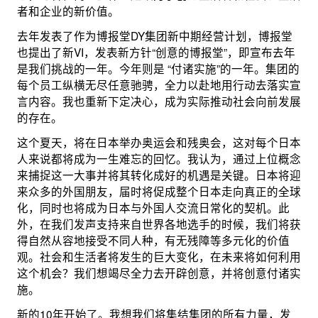
者和企业的新价值。
去年发表了作为博报堂DY集团新中期经营计划，博报堂
也提出了新VI，发表新方针“创意的博报堂”，即宣布去年
是我们挑战的一年。今年则是 “付诸实施”的一年。集团的
每个员工纵横无尽任意驰骋，全力以赴地用行动去落实宣
言内容。我也重新下定决心，成为实际推动社会向前发展
的存在。
这个夏天，将在日本举办奥运会和残奥会，这对每个日本
人来说都将成为一生难忘的回忆。我认为，通过上位概念
来捕捉这一大事并将其转化成好的机遇是关键。日本将迎
来众多的外国朋友，届时将促成整个日本走向真正的全球
化，同时也将成为日本与外国人交流日常化的契机。此
外，在我们发声支持来自世界各地选手的时候，我们将获
得自然从容地接受不同人种，有无残障等多元化的价值
观。社会和生活者将发生的巨大变化，在未来将如何利用
这个机会？我们想竭尽全力去开辟创意，并将创意付诸实
施。
新的10年开始了。我想我们将集结集团的所有力量，发