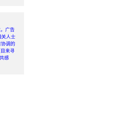
代，广告
相关人士
首协调的
项目来寻
‘共感