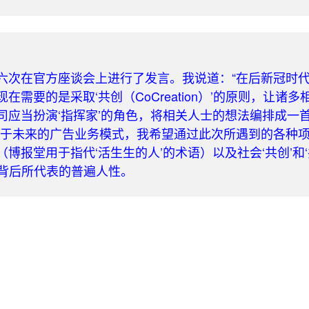
六次在官方座谈会上进行了发言。我说道：“在后新冠时
要的是采取‘共创（CoCreation）’的原则，让诸多
司应当扮演‘指挥家’的角色，将相关人士的想法编排成一
对于未来的广告业务模式，我希望通过此次所遇到的各种
报堂用于指代‘活生生的人’的术语）以及社会‘共创’和
讨它们背后所代表的普遍人性。