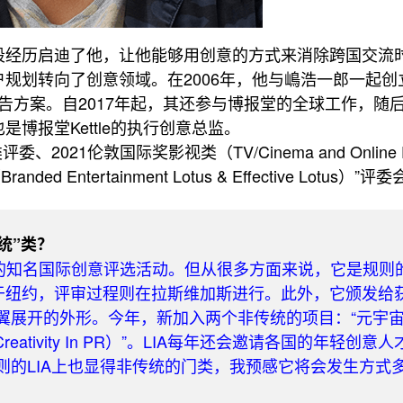
段经历启迪了他，让他能够用创意的方式来消除跨国交流
规划转向了创意领域。在2006年，他与嶋浩一郎一起创
广告方案。自2017年起，其还参与博报堂的全球工作，随后
博报堂Kettle的执行创意总监。
、2021伦敦国际奖影视类（TV/Cinema and Online 
 Entertainment Lotus & Effective Lotus）”
统”类？
传统的知名国际创意评选活动。但从很多方面来说，它是规则
位于纽约，评审过程则在拉斯维加斯进行。此外，它颁发给
翼展开的外形。今年，新加入两个非传统的项目：“元宇
关创意（Creativity In PR）”。LIA每年还会邀请各国的年轻创
则的LIA上也显得非传统的门类，我预感它将会发生方式