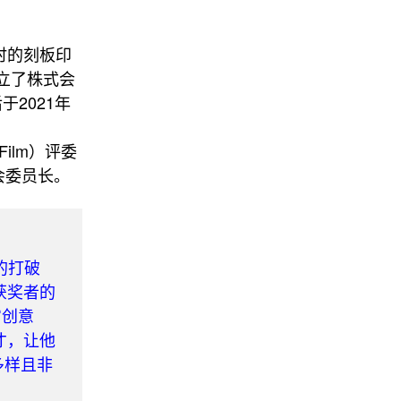
时的刻板印
立了株式会
于2021年
Film）评委
评委会委员长。
的打破
获奖者的
宙创意
意人才，让他
多样且非