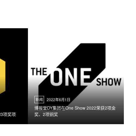
新闻
2022年6月1日
博报堂DY集团在One Show 2022荣获2项金
的3项奖项
奖、2项铜奖