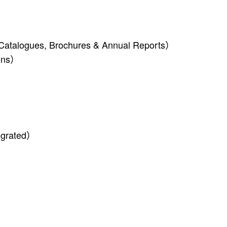
Catalogues, Brochures & Annual Reports）
ions）
egrated）