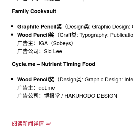
Family Cookvault
（Design类: Graphic Design: 
Graphite Pencil奖
（Craft类: Typography: Publicat
Wood Pencil奖
广告主：IGA（Sobeys）
广告公司：Sid Lee
Cycle.me – Nutrient Timing Food
（Design类: Graphic Design: Int
Wood Pencil奖
广告主：dot.me
广告公司：博报堂 / HAKUHODO DESIGN
阅读新闻详情