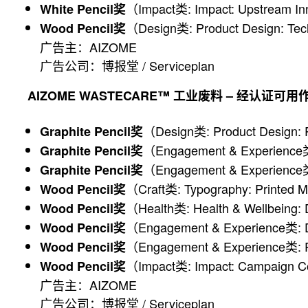
（Impact类: Impact: Upstream I
White Pencil奖
（Design类: Product Design: Tec
Wood Pencil奖
广告主：AIZOME
广告公司：博报堂 / Serviceplan
AIZOME WASTECARE™ 工业废料 – 经认证可
（Design类: Product Design: 
Graphite Pencil奖
（Engagement & Experience类:
Graphite Pencil奖
（Engagement & Experience类: 
Graphite Pencil奖
（Craft类: Typography: Printed M
Wood Pencil奖
（Health类: Health & Wellbeing: 
Wood Pencil奖
（Engagement & Experience类: Dir
Wood Pencil奖
（Engagement & Experience类:
Wood Pencil奖
（Impact类: Impact: Campaign 
Wood Pencil奖
广告主：AIZOME
广告公司：博报堂 / Serviceplan