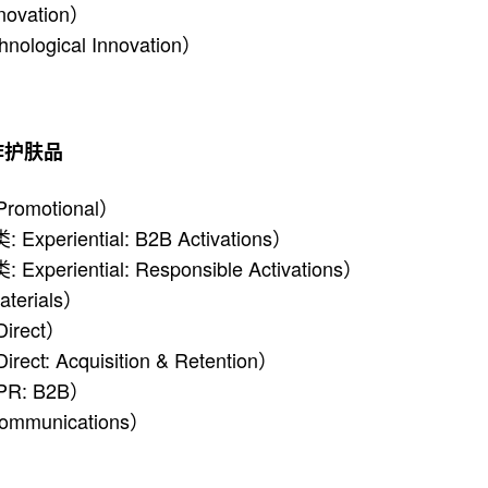
nnovation）
hnological Innovation）
用作护肤品
Promotional）
 Experiential: B2B Activations）
Experiential: Responsible Activations）
aterials）
Direct）
ect: Acquisition & Retention）
 PR: B2B）
Communications）