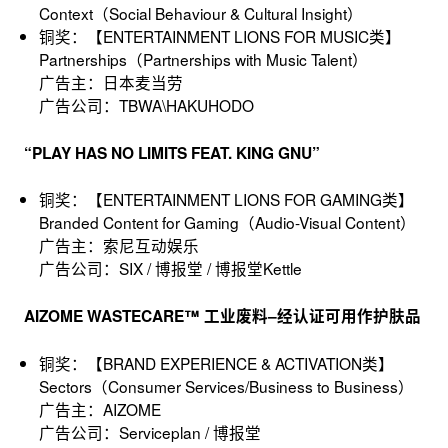
Context（Social Behaviour & Cultural Insight）
铜奖：【ENTERTAINMENT LIONS FOR MUSIC类】
Partnerships（Partnerships with Music Talent）
广告主：日本麦当劳
广告公司：TBWA\HAKUHODO
“PLAY HAS NO LIMITS FEAT. KING GNU”
铜奖：【ENTERTAINMENT LIONS FOR GAMING类】
Branded Content for Gaming（Audio-Visual Content）
广告主：索尼互动娱乐
广告公司：SIX / 博报堂 / 博报堂Kettle
AIZOME WASTECARE™ 工业废料–经认证可用作护肤品
铜奖：【BRAND EXPERIENCE & ACTIVATION类】
Sectors（Consumer Services/Business to Business）
广告主：AIZOME
广告公司：Serviceplan / 博报堂