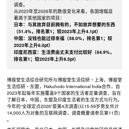
调查。
从2023年至2026年的数值变化来看，各国增幅显
著高于其他国家的项目：
日本：与其放弃目前拥有的，不如放弃想要的东西
（51.4%，排名第1；较2023年上升4.1pt）
中国：没钱也能过得幸福（58.0%，排名第1；较
2023年上升6.0pt）
印度尼西亚：生活费由丈夫支付比较好（64.9%，
排名第1；较2023年上升8.5pt）
博报堂生活综合研究所与博报堂生活综研・上海，博报堂
生活综研・东盟，Hakuhodo International India合作，自
2023年起每年实施覆盖9个国家的生活者定量调查，旨在
了解日本，中国，东盟及印度生活者的生活方式与行为。
今年的“全球定点2026”是第4次调查(以15-59岁男女共计
14,000人为对象的互联网调查，调查概要请参见第11页)
。